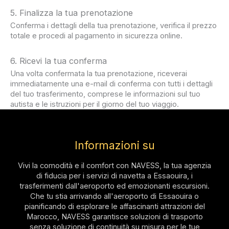
5. Finalizza la tua prenotazione
Conferma i dettagli della tua prenotazione, verifica il prezzo
totale e procedi al pagamento in sicurezza online.
6. Ricevi la tua conferma
Una volta confermata la tua prenotazione, riceverai
immediatamente una e-mail di conferma con tutti i dettagli
del tuo trasferimento, comprese le informazioni sul tuo
autista e le istruzioni per il giorno del tuo viaggio.
Informazioni su
Vivi la comodità e il comfort con NAVESS, la tua agenzia
di fiducia per i servizi di navetta a Essaouira, i
trasferimenti dall'aeroporto ed emozionanti escursioni.
Che tu stia arrivando all'aeroporto di Essaouira o
pianificando di esplorare le affascinanti attrazioni del
Marocco, NAVESS garantisce soluzioni di trasporto
senza soluzione di continuità su misura per le tue