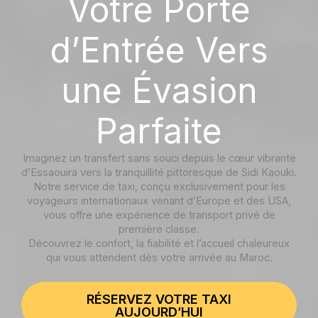
Votre Porte
d’Entrée Vers
une Évasion
Parfaite
Imaginez un transfert sans souci depuis le cœur vibrante
d’Essaouira vers la tranquillité pittoresque de Sidi Kaouki.
Notre service de taxi, conçu exclusivement pour les
voyageurs internationaux venant d’Europe et des USA,
vous offre une expérience de transport privé de
première classe.
Découvrez le confort, la fiabilité et l’accueil chaleureux
qui vous attendent dès votre arrivée au Maroc.
RÉSERVEZ VOTRE TAXI
AUJOURD’HUI